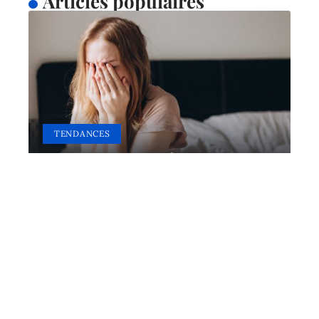
Articles populaires
TENDANCES
Comment se débarrasser
d’un choc émotionnel ?
17 mars 2026
Contact
Mentions Légales
Sitemap
© 2025 | sante-net.net