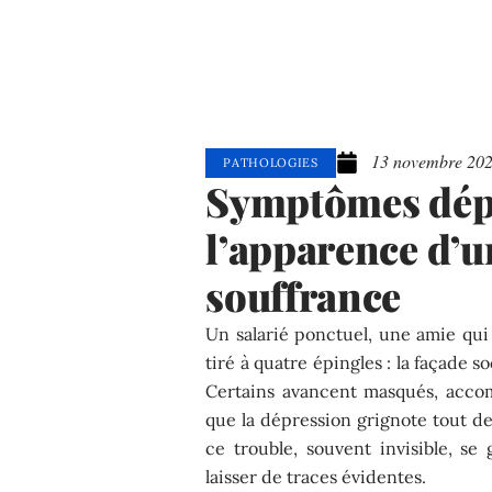
13 novembre 20
PATHOLOGIES
Symptômes dépr
l’apparence d’u
souffrance
Un salarié ponctuel, une amie qu
tiré à quatre épingles : la façade 
Certains avancent masqués, acco
que la dépression grignote tout de 
ce trouble, souvent invisible, se 
laisser de traces évidentes.