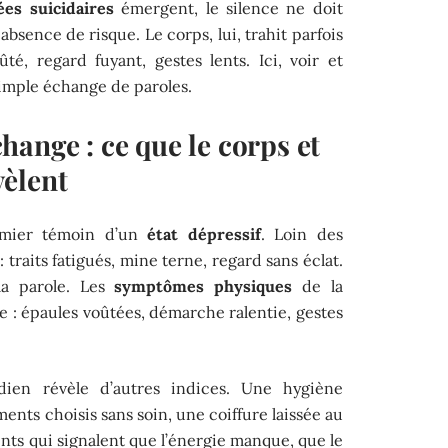
ées suicidaires
émergent, le silence ne doit
bsence de risque. Le corps, lui, trahit parfois
té, regard fuyant, gestes lents. Ici, voir et
imple échange de paroles.
ange : ce que le corps et
èlent
remier témoin d’un
état dépressif
. Loin des
: traits fatigués, mine terne, regard sans éclat.
la parole. Les
symptômes physiques
de la
ure : épaules voûtées, démarche ralentie, gestes
idien révèle d’autres indices. Une hygiène
ments choisis sans soin, une coiffure laissée au
nts qui signalent que l’énergie manque, que le