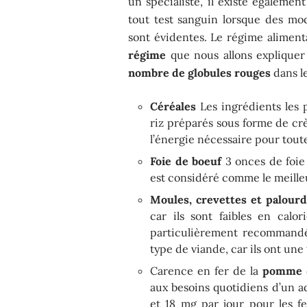
un spécialiste, il existe égalem
tout test sanguin lorsque des mod
sont évidentes. Le régime alimenta
régime
que nous allons explique
nombre de globules rouges
dans le
Céréales
Les ingrédients les p
riz préparés sous forme de cr
l’énergie nécessaire pour toute
Foie de boeuf
3 onces de foie 
est considéré comme le meille
Moules, crevettes et palour
car ils sont faibles en calori
particulièrement recommand
type de viande, car ils ont une
Carence en fer de la
pomme
aux besoins quotidiens d’un a
et 18 mg par jour pour les f