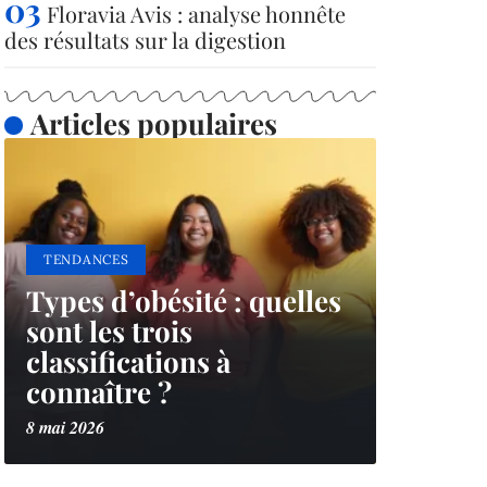
Floravia Avis : analyse honnête
des résultats sur la digestion
Articles populaires
TENDANCES
Types d’obésité : quelles
sont les trois
classifications à
connaître ?
8 mai 2026