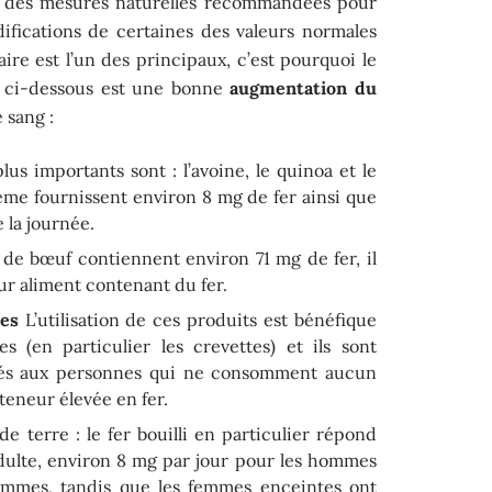
ent des mesures naturelles recommandées pour
ifications de certaines des valeurs normales
ire est l’un des principaux, c’est pourquoi le
r ci-dessous est une bonne
augmentation du
 sang :
lus importants sont : l’avoine, le quinoa et le
ème fournissent environ 8 mg de fer ainsi que
 la journée.
de bœuf contiennent environ 71 mg de fer, il
ur aliment contenant du fer.
des
L’utilisation de ces produits est bénéfique
es (en particulier les crevettes) et ils sont
és aux personnes qui ne consomment aucun
 teneur élevée en fer.
de terre : le fer bouilli en particulier répond
dulte, environ 8 mg par jour pour les hommes
emmes, tandis que les femmes enceintes ont