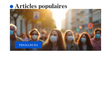
Articles populaires
TENDANCES
Pourquoi le port du masque
reste un geste barrière
essentiel
11 mars 2026
Contact
Mentions Légales
Sitemap
© 2025 | sante-net.net